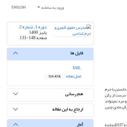
ورود به سامانه
ENGLISH
دوره 1، شماره 2
پاییز 1400
صفحه
131-148
فایل ها
XML
اصل مقاله
324.43 K
دانستن یا جرم
هم رسانی
ک درست از رکن
مرد نمی­تواند
 رکن مادی چنین
ارجاع به این مقاله
آمار
این پژوهش، با هدف بررسی ماهیت و رکن مادی رابطه نامشروع مجازی و تشخیص صحیح رکن قانونی آن شکل یافته است تا اینکه رفتاری نامتناجنس در میان مصادیق ماده 637 گنجانده