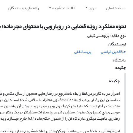
صفحه اصلی
مرور
اطلاعات نشریه
راهنمای نویسندگان
نحوه عملکرد رویّه قضایی در رویارویی با محتوای مجرمانه؛ 
نوع مقاله : پژوهشی کیفی
نویسندگان
جلا الدین قیاسی
پریسا ثقفی
دانشگاه
چکیده
چکیده
اصرار در به کار بردن لفظ رابطه نامشروع بر رفتارهایی همچون ارسال عکس و فی
ندانستن این رفتار بر مبنای ماده 637
قانون مجازات اسلامی شده است؛ این در
مادی یک رفتار است که ما را به رکن قانونی و جرم بودن یا نبودن آن رهنمون م
موجبی برای تحمیل یک عنوان سنگین شرعی با مجازات سنگین­تر بر یک رفتار صرفا م
رفتاری، ماهیت دیگری دارد که آن را از شمول حکم ماده 637 خارج می­سازد و به ماده 14 قانون جرائم رایانه